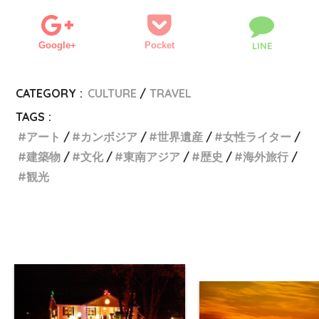
Google+
Pocket
LINE
CATEGORY :
CULTURE
TRAVEL
TAGS :
アート
カンボジア
世界遺産
女性ライター
建築物
文化
東南アジア
歴史
海外旅行
観光