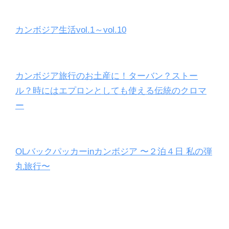
カンボジア生活vol.1～vol.10
カンボジア旅行のお土産に！ターバン？ストー
ル？時にはエプロンとしても使える伝統のクロマ
ー
OLバックパッカーinカンボジア 〜２泊４日 私の弾
丸旅行〜