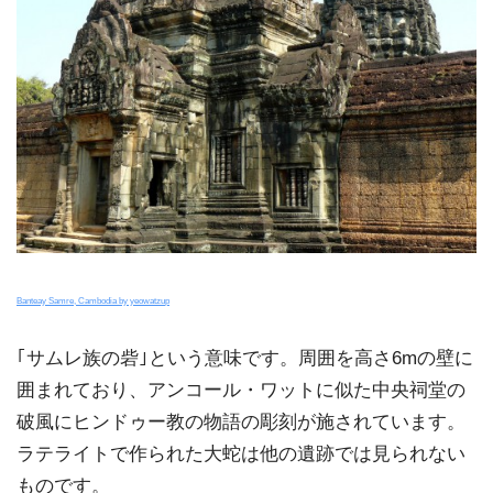
Banteay Samre, Cambodia by yeowatzup
｢サムレ族の砦｣という意味です。周囲を高さ6mの壁に
囲まれており、アンコール・ワットに似た中央祠堂の
破風にヒンドゥー教の物語の彫刻が施されています。
ラテライトで作られた大蛇は他の遺跡では見られない
ものです。