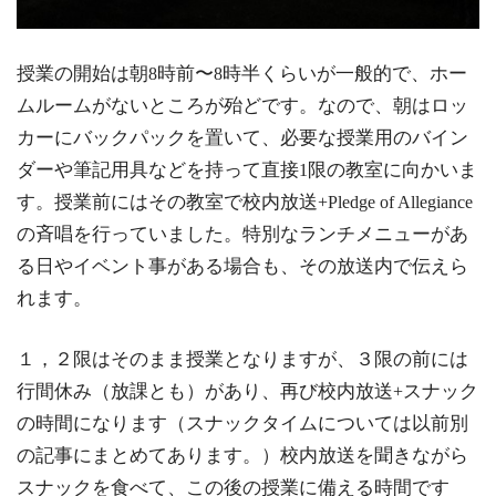
授業の開始は朝
時前〜
時半くらいが一般的で、ホー
8
8
ムルームがないところが殆どです。なので、朝はロッ
カーにバックパックを置いて、必要な授業用のバイン
ダーや筆記用具などを持って直接
限の教室に向かいま
1
す。授業前にはその教室で校内放送
+Pledge of Allegiance
の斉唱を行っていました。特別なランチメニューがあ
る日やイベント事がある場合も、その放送内で伝えら
れます。
１，２限はそのまま授業となりますが、３限の前には
行間休み（放課とも）があり、再び校内放送
スナック
+
の時間になります（スナックタイムについては以前別
の記事にまとめてあります。）校内放送を聞きながら
スナックを食べて、この後の授業に備える時間です