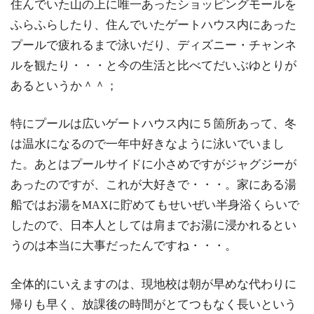
住んでいた山の上に唯一あったショッピングモールを
ふらふらしたり、住んでいたゲートハウス内にあった
プールで疲れるまで泳いだり、ディズニー・チャンネ
ルを観たり・・・と今の生活と比べてだいぶゆとりが
あるというか＾＾；
特にプールは広いゲートハウス内に５箇所あって、冬
は温水になるので一年中好きなように泳いでいまし
た。あとはプールサイドに小さめですがジャグジーが
あったのですが、これが大好きで・・・。家にある湯
船ではお湯を
に貯めてもせいぜい半身浴くらいで
MAX
したので、日本人としては肩までお湯に浸かれるとい
うのは本当に大事だったんですね・・・。
全体的にいえますのは、現地校は朝が早めな代わりに
帰りも早く、放課後の時間がとてつもなく長いという