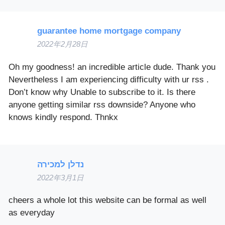
guarantee home mortgage company
2022年2月28日
Oh my goodness! an incredible article dude. Thank you
Nevertheless I am experiencing difficulty with ur rss .
Don’t know why Unable to subscribe to it. Is there
anyone getting similar rss downside? Anyone who
knows kindly respond. Thnkx
נדלן למכירה
2022年3月1日
cheers a whole lot this website can be formal as well
as everyday