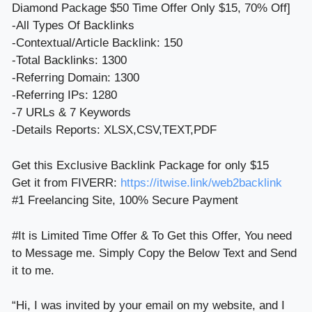
Diamond Package $50 Time Offer Only $15, 70% Off]
-All Types Of Backlinks
-Contextual/Article Backlink: 150
-Total Backlinks: 1300
-Referring Domain: 1300
-Referring IPs: 1280
-7 URLs & 7 Keywords
-Details Reports: XLSX,CSV,TEXT,PDF
Get this Exclusive Backlink Package for only $15
Get it from FIVERR:
https://itwise.link/web2backlink
#1 Freelancing Site, 100% Secure Payment
#It is Limited Time Offer & To Get this Offer, You need
to Message me. Simply Copy the Below Text and Send
it to me.
“Hi, I was invited by your email on my website, and I