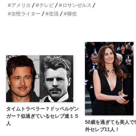
アメリカ
テレビ
ロサンゼルス
女性ライター
生活
移住
タイムトラベラー？ドッペルゲン
ガー？似過ぎているセレブ達１５
50歳を過ぎても美人でS
人
外セレブ11人！