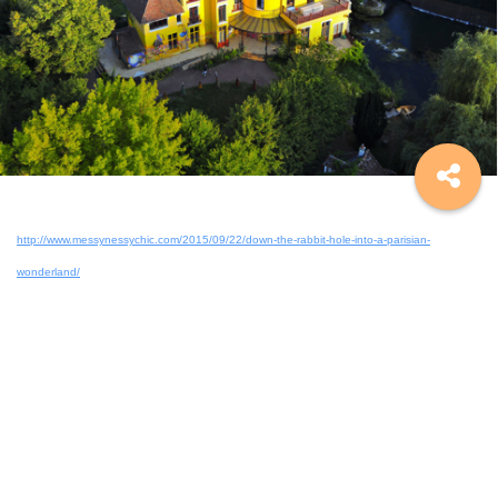
http://www.messynessychic.com/2015/09/22/down-the-rabbit-hole-into-a-parisian-
wonderland/