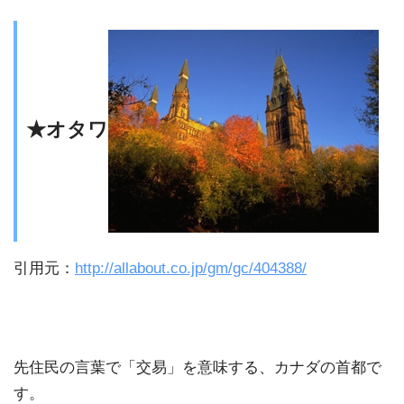
★オタワ
引用元：
http://allabout.co.jp/gm/gc/404388/
先住民の言葉で「交易」を意味する、カナダの首都で
す。