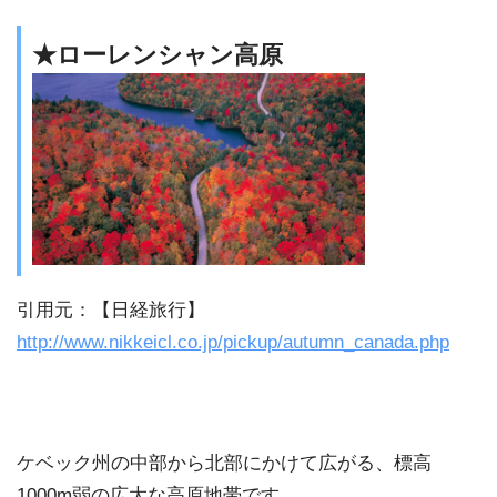
★ローレンシャン高原
引用元：【日経旅行】
http://www.nikkeicl.co.jp/pickup/autumn_canada.php
ケベック州の中部から北部にかけて広がる、標高
1000m弱の広大な高原地帯です。