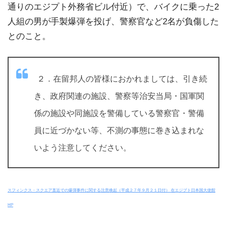
通りのエジプト外務省ビル付近）で、バイクに乗った2
人組の男が手製爆弾を投げ、警察官など2名が負傷した
とのこと。
２．在留邦人の皆様におかれましては、引き続
き、政府関連の施設、警察等治安当局・国軍関
係の施設や同施設を警備している警察官・警備
員に近づかない等、不測の事態に巻き込まれな
いよう注意してください。
スフィンクス・スクエア直近での爆弾事件に関する注意喚起（平成２７年９月２１日付） 在エジプト日本国大使館
HP