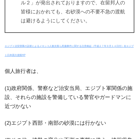
ル２」が発出されておりますので、在留邦人の
皆様におかれても、右砂漠への不要不急の渡航
は避けるようにしてください。
エジプト治安部隊の誤射によるメキシコ人観光客ら死傷事件に関する注意喚起（平成２７年９月１４日付）在エジプ
ト日本国大使館HP
個人旅行者は、
(1)政府関係、警察など治安当局、エジプト軍関係の施
設、それらの施設を警備している警官やガードマンに
近づかない
(2)エジプト西部・南部の砂漠には行かない