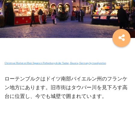
Christmas Market on Main Square in Rothenburg ob der Tauber, Bavaria, Germany by traveljunction
ローテンブルクはドイツ南部バイエルン州のフランケ
ン地方にあります。旧市街はタウバー川を見下ろす高
台に位置し、今でも城壁で囲まれています。