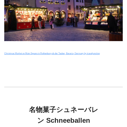
Christmas Market on Main Square in Rothenburg ob der Tauber, Bavaria, Germany by traveljunction
名物菓子シュネーバレ
ン Schneeballen