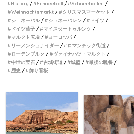
History
Schneeball
Schneeballen
Weihnachtsmarkt
クリスマスマーケット
シュネーバル
シュネーバレン
ドイツ
ドイツ菓子
マイスタートゥルンク
マルクト広場
ヨーロッパ
リーメンシュナイダー
ロマンチック街道
ローテンブルク
ヴァイナハツ・マルクト
中世の宝石
古城街道
城壁
最後の晩餐
歴史
飾り看板