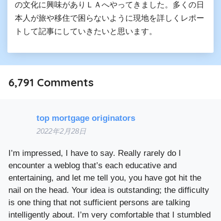
の文化に興味がありＬＡへやってきました。多くの日
本人が旅や移住で困らないように現地を詳しくレポー
トして記事にしていきたいと思います。
6,791
Comments
top mortgage originators
2022年2月28日
I’m impressed, I have to say. Really rarely do I
encounter a weblog that’s each educative and
entertaining, and let me tell you, you have got hit the
nail on the head. Your idea is outstanding; the difficulty
is one thing that not sufficient persons are talking
intelligently about. I’m very comfortable that I stumbled