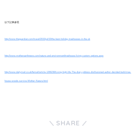
以下記事参照
http://www.theguardian.com/travel/2015/jul/15/the-best-holiday-treehouses-in-the-uk
http://www.motherearthnews.com/nature-and-environment/treehouse-living-custom-options.aspx
http://www.dailymail.co.uk/femail/article-1266236/Living-high-life-The-diary-jobless-disillusioned-author-decided-build-tree-
house-woods-survive-Mother-Nature.html
SHARE