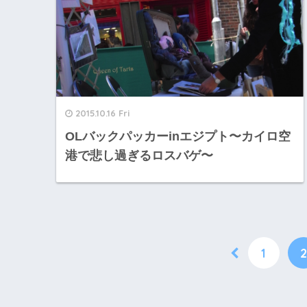
2015.10.16 Fri
OLバックパッカーinエジプト〜カイロ空
港で悲し過ぎるロスバゲ〜
1
2