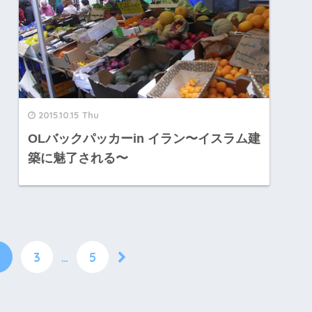
2015.10.15 Thu
OLバックパッカーin イラン〜イスラム建
築に魅了される〜
3
…
5