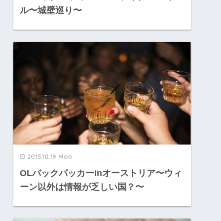
ル〜城壁巡り〜
2015.10.19 Mon
OLバックパッカーinオーストリア〜ウィ
ーン以外は情報が乏しい国？〜