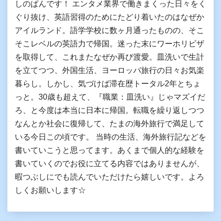
しのぱんです！ エンタメ業界で働きまくった日々をく
ぐり抜け、英語習得のためにたどり着いたのはなぜか
アイルランド。語学学校に数ヶ月通ったものの、そこ
そこレベルの英語力で帰国。迷った末にワーホリビザ
を取得して、これまたなぜか再び渡愛。皿洗いで生計
を立てつつ、外国生活、ヨーロッパ旅行の日々お気楽
暮らし。しかし、気づけば滞在歴トータル2年とちょ
っと。30歳も超えて、『職業：皿洗い』じゃマズイだ
ろ、と今度は本当に日本に帰国。転職を繰り返しつつ
なんとか社会に復帰して、たまの海外旅行で満足して
いる今日この頃です。 当時の生活、海外旅行記などを
書いていこうと思ってます。あくまで個人的な経験を
書いていくのでお役に立てる内容ではありませんが、
暇つぶしにでも読んでいただけたら嬉しいです。よろ
しくお願いします☆